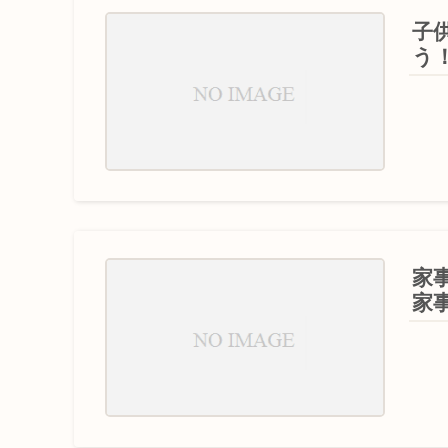
子
う
家
家